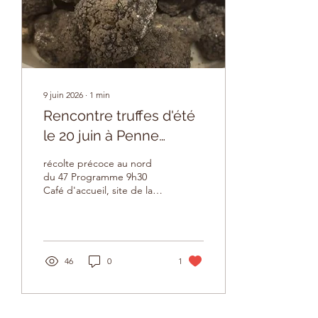
Cette région trufficole est
assez nouvelle .Les terrains
y sont...
9 juin 2026
∙
1
min
Rencontre truffes d'été
le 20 juin à Penne
d'agenais
récolte précoce au nord
du 47 Programme 9h30
Café d'accueil, site de la
Truffière expérimentale à
Penne d'Agenais 10h00
15e anniversaire de la
Truffière, visite en
présence des
46
0
1
représentants de
l'Association des
Trufficulteurs 47 et de la
municipalité 11h00