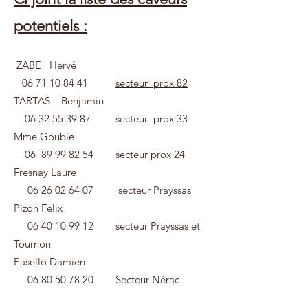
potentiels :
ZABE Hervé
06 71 10 84 41
secteur prox 82
TARTAS Benjamin
06 32 55 39 87
secteur prox 33
Mme Goubie
06
89 99 82 54
secteur prox 24
Fresnay Laure
06 26 02 64 07
secteur Prayssas
Pizon Felix
06 40 10 99 12
secteur Prayssas et
Tournon
Pasello Damien
06 80 50 78 20
Secteur Nérac​