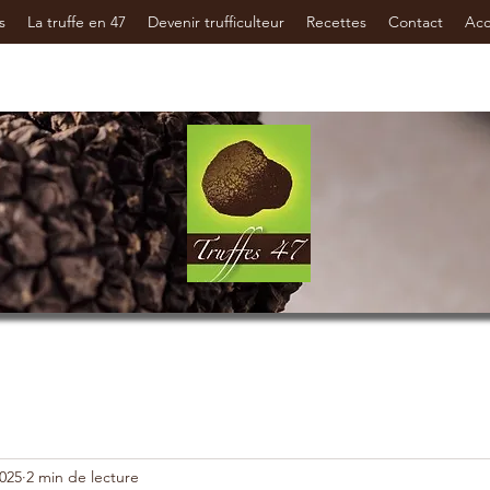
s
La truffe en 47
Devenir trufficulteur
Recettes
Contact
Ac
2025
2 min de lecture