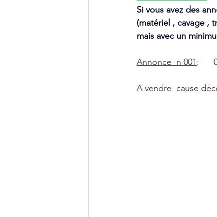
Si vous avez des anno
(matériel , cavage , 
mais avec un minimu
Annonce  n 001
:     
A vendre  cause décè