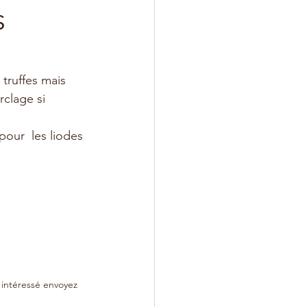
s
truffes mais 
clage si 
pour  les liodes 
s intéressé envoyez 