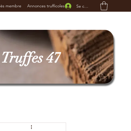
cès membre
Annonces trufficoles
Se connecter
Truffes 47