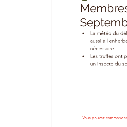
Membres :
Septemb
La météo du déb
aussi à l enherb
nécessaire
Les truffes ont p
un insecte du so
Vous pouvez commander d