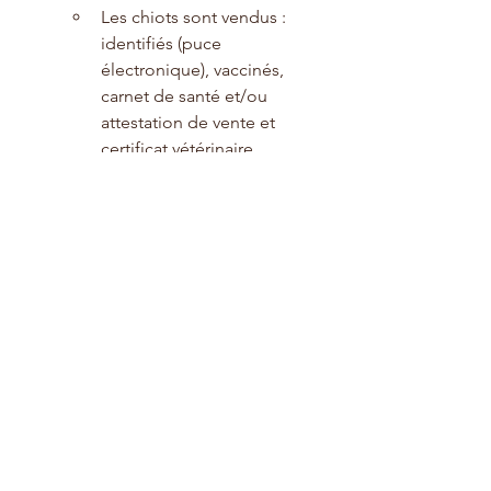
Les chiots sont vendus : 
identifiés (puce 
électronique), vaccinés, 
carnet de santé et/ou 
attestation de vente et 
certificat vétérinaire.
Les conditions du printemps 
ont favorisé la pousse des 
mauvaises herbes : veillez à ce 
que les jeunes plants ne soient 
pas étouffés : profitez du beau 
temps pour les biner .