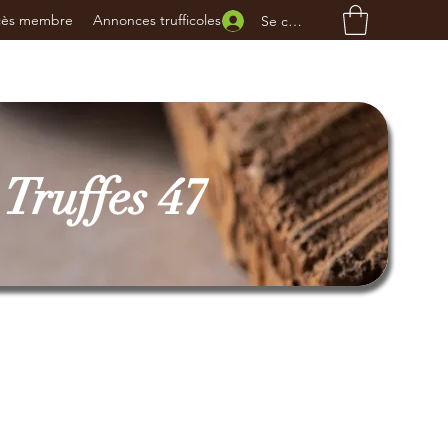
cès membre
Annonces trufficoles
Se connecter
Truffes 47