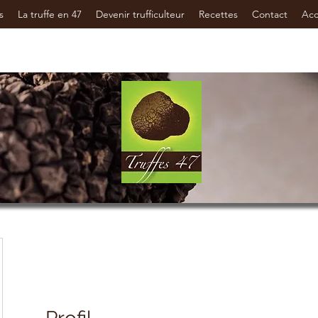
s
La truffe en 47
Devenir trufficulteur
Recettes
Contact
Ac