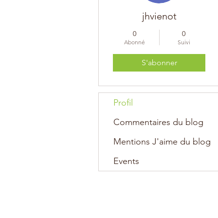
jhvienot
0
0
Abonné
Suivi
S'abonner
Profil
Commentaires du blog
Mentions J'aime du blog
Events