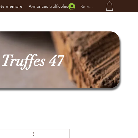
cès membre
Annonces trufficoles
Se connecter
Truffes 47