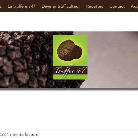
s
La truffe en 47
Devenir trufficulteur
Recettes
Contact
Ac
022
1 min de lecture