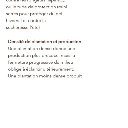
ou le tube de protection (mini 
serres pour protéger du gel 
hivernal et contre la 
sécheresse l'été)
Densité de plantation et production
Une plantation dense donne une 
production plus précoce, mais la 
fermeture progressive du milieu 
oblige à éclaircir ultérieurement. 
Une plantation moins dense produit 
plus   tardivement mais peut rester 
en l'état plus longtemps (et 
nécessitera un peu moins de travail 
de taille). La densité doit être 
comprise entre 300 et 400 arbres par 
hectare, soit un écartement de 6m X 
6 m ou 5m X 5m.