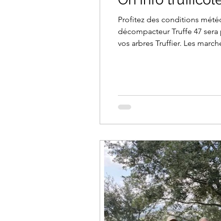
Profitez des conditions mété
décompacteur Truffe 47 sera 
vos arbres Truffier. Les mar
premier se tiendra à Prayssas le 7 décembre sous réserve de production suffisante La formation pour les personnes qui
veulent installer