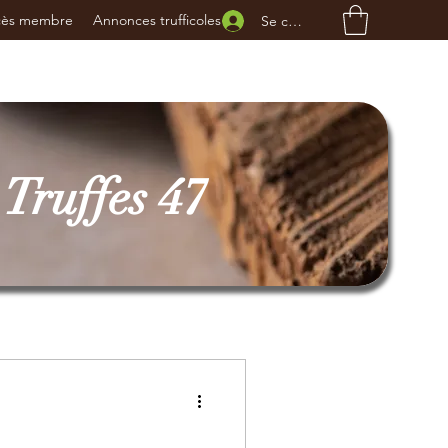
cès membre
Annonces trufficoles
Se connecter
Truffes 47