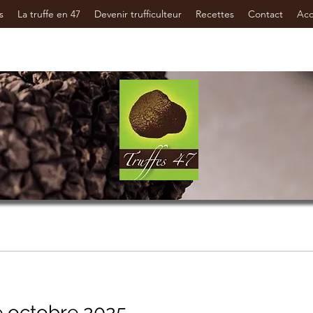
s
La truffe en 47
Devenir trufficulteur
Recettes
Contact
Ac
le octobre 2025